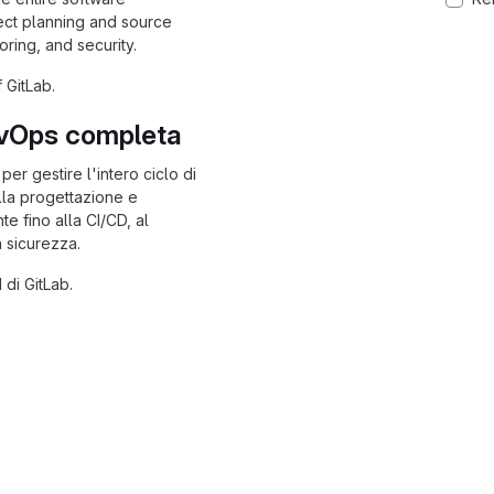
ect planning and source
ring, and security.
 GitLab.
evOps completa
er gestire l'intero ciclo di
lla progettazione e
e fino alla CI/CD, al
 sicurezza.
di GitLab.