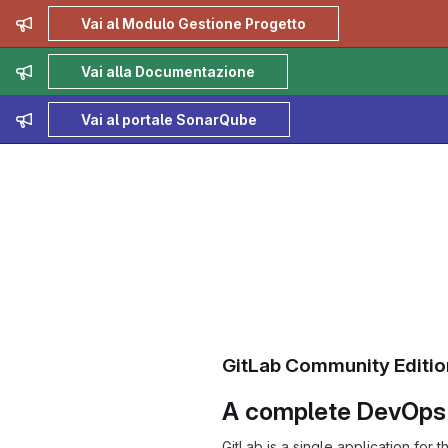
Admin message
Vai al Modulo Gestione Progetto
Admin message
Vai alla Documentazione
Admin message
Vai al portale SonarQube
GitLab Community Editio
A complete DevOps 
GitLab is a single application for 