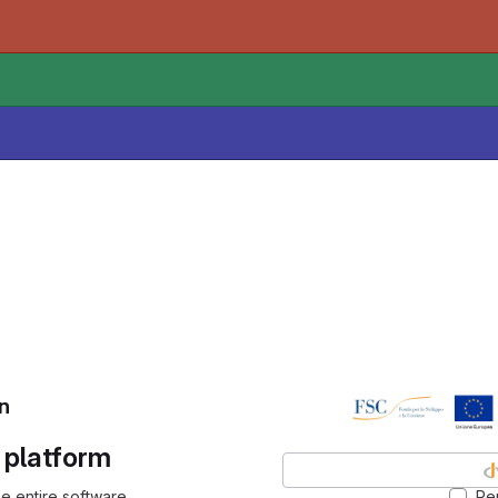
n
platform
the entire software
Re