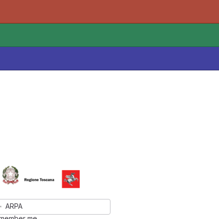
ARPA
member me