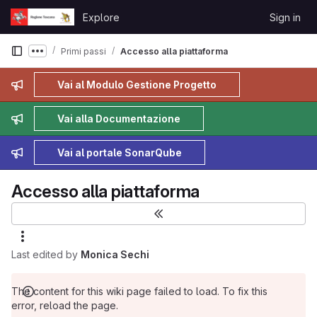
Skip to content
Explore
Sign in
GitLab
Primi passi
Accesso alla piattaforma
Show more breadcrumbs
Admin message
Vai al Modulo Gestione Progetto
Admin message
Vai alla Documentazione
Admin message
Vai al portale SonarQube
Accesso alla piattaforma
Last edited by
Monica Sechi
The content for this wiki page failed to load. To fix this
error, reload the page.